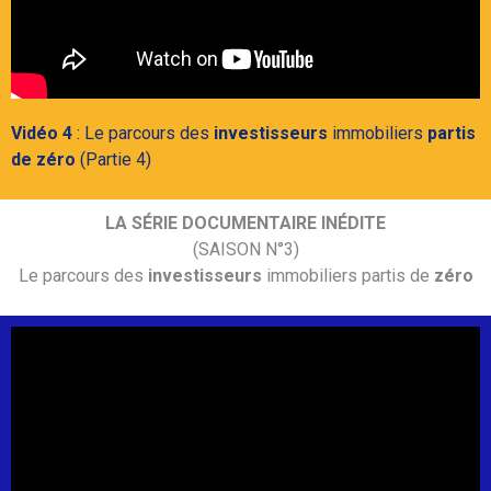
Vidéo 4
: Le parcours des
investisseurs
immobiliers
partis
de zéro
(Partie 4)
LA SÉRIE DOCUMENTAIRE INÉDITE
(SAISON N°3)
Le parcours des
investisseurs
immobiliers partis de
zéro