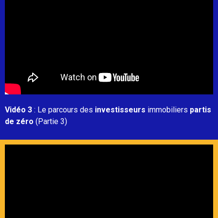
Vidéo 3
: Le parcours des
investisseurs
immobiliers
partis
de zéro
(Partie 3)